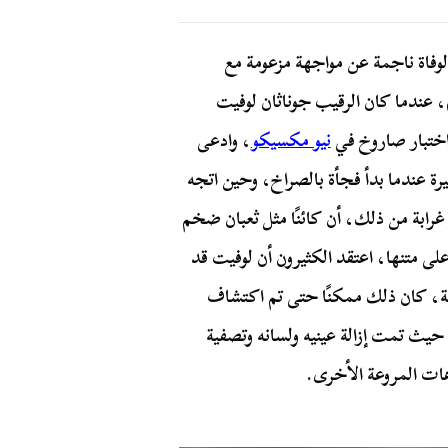
وفاة ناجمة عن مواجهة مزعومة مع
ئنات فضائية غامضة، حدثت الواقعة في مارس 1956م، عندما كان الرقيب جوناثان لوفيت
 اختبار صاروخ في
نيو مكسيكو
، وادعى
رة عندما بدأ فجأة بالصراخ، وحين اتجه
 غرابة من ذلك، أن كائنًا مثل ثعبان ضخم
 متنها، اعتقد الكثيرون أن لوفيت قد
يبة، كان ذلك ممكنًا حتى تم اكتشاف
 حيث تمت إزالة عينيه ولسانه وتصفية
هات المروعة الأخرى.