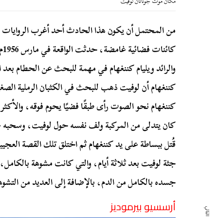
مكان موت جوناثان لوفيت
من المحتمل أن يكون هذا الحادث أحد أغرب الروايات ل
كا
والرائد ويليام كننغهام في مهمة للبحث عن الحطام بعد
كننغهام أن لوفيت ذهب للبحث في الكثبان الرملية الصغي
كننغهام نحو الصوت رأى طبقًا فضيًا يحوم فوقه، والأكثر
كان يتدلى من المركبة ولف نفسه حول لوفيت، وسحبه على
قُتل ببساطة على يد كننغهام ثم اختلق تلك القصة العج
جثة لوفيت بعد ثلاثة أيام، والتي كانت مشوهة بالكامل،
جسده بالكامل من الدم، بالإضافة إلى العديد من التشو
أرسسيو بيرموديز