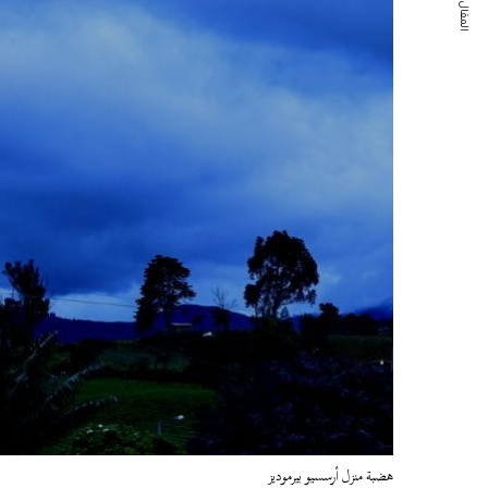
المقال التالي
هضبة منزل أرسسيو بيرموديز