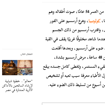
في يوم من أيام يوليو 1969م، سمع أرسسيو بيرموديز البالغ من العمر 54 عامًا، صوت أطفاله وهم
ا،
كولومبيا
، وهرع أرسسيو على الفور
زل، واقترب أرسسيو من ذلك الجسم
ما شاهد مخلوقًا غريبًا يقف في القبة
ط ضوء على أرسسيو، وبعدها أقلعت
المركبة في لحظة واختفت من أمام الأنظار، وبعد أقل من 48 ساعة، مرض أرسسيو بشدة،
المقال التالي
القيء المستمر، وتغطى كامل جسده ببقع
ل الأطباء معرفة سبب تعبه أو تشخيص
“معالم”.. خطوة شبابية
ن أسبوع من تسليط ذلك الضوء عليه.
لإرشاد السائحين بالأماكن
الأثرية المندثرة في مصر