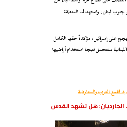
جنوب لبنان، واستهداف المنطقة
هجوم على إسرائيل، مؤكدةً حقها الكامل
لبنانية ستتحمل نتيجة استخدام أراضيها
يد لقمع العرب والمعارضة
… الجارديان: هل تشهد القدس