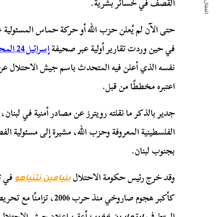
المقال التالي
القصف في خسائر بشرية.
حتى الآن لم يُعلن حزب الله أو حركة حماس المسئولية 
في حين وردت تقارير أولية عبر صحيفة
إسرائيل 24 المحلية
نفسه الذي أعلن فيه المتحدث باسم جيش الاحتلال 
اعتبره مخططًا من قبل.
جدير بالذكر ما نقلته رويترز عن مصادر أمنية في لبنان
الفلسطينية المعروفة وحزب الله، مشيرة إلى مسئولية الفص
بجنوب لبنان.
وقد خرج رئيس حكومة الاحتلال
في ت
بنيامين نتنياهو
كأكبر هجوم صاروخي منذ حرب 
المتطرف
؛ أعقبه إعلان جيش الاحتلال