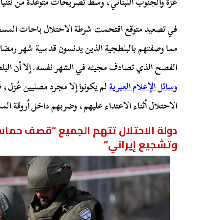
غزة والجنوب اللبناني، وسط تصريحات متوعدة من نتنياه
في تصعيد متوقع اقتحمت شرطة الاحتلال باحات المسجد 
مما وصفتهم بالبلطجية الذين يدنسون قدسية شهر رمضان
الفصح الذي تصادف مجيئه في الشهر نفسه. إلا أن البل
وسائل الإعلام العبرية
لم يكونوا إلا مجرد مصليين عُزل
الاحتلال أثناء الاعتداء عليهم، وضربهم داخل أروقة ال
دولة الاحتلال تتهم الجميع “قصف حماس
وتشجيع إيراني”