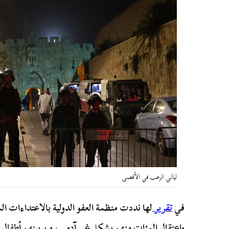
ليالي الرعب في الأقصى
في
تقرير
لها نددت منظمة العفو الدولية بالاعتداءات 
واعتقال المئات منهم بشكل غير آدمي، من بينهم أطفال ت