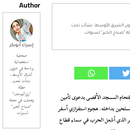
Author
ون الشرق الأوسط، نشأت تحت
 "صباح الخير" لسنوات.
إسراء أبوبكر
صحفية
استقصائية
وباحثة في شؤون
الشرق الأوسط،
نشأت تحت
مظلة
"روزاليوسف"
اقتحام المسجد الأقصى بدعوى تأمين
وعملت في مجلة
"صباح الخير"
سلحين بداخله. هجوم استفزازي أسفر
لسنوات.
أمر الذي أشعل الحرب في سماء قطاع