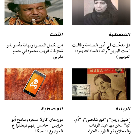
المصطبة
التخت
هل تدخّلت في أمور السياسة وطالبت
ابن يكمل المسيرة ونهاية مأساوية و
“ست البرين” والدة السادات بعودة
مُحزنة لـ غريب محمود في حمام
النوبيين؟
مغربي
الربابة
المصطبة
“ضيق وردي” و”قوم شلحني”و “أي
مورستان كارلا مسعود وسامح أبو
أي”…عن مها عبد الوهاب
عرايس : حاسس إنهم هيعلقوا ع
والمحلاوية و الطرب الحرام
الموضوع ده سيكا