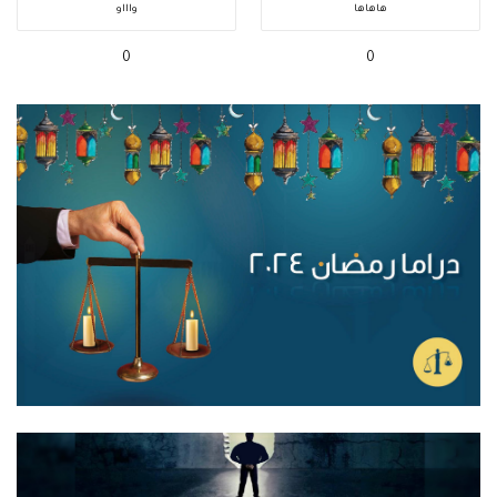
هاهاها
واااو
0
0