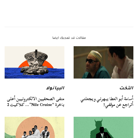
مقالات قد تعجبك ايضا
التخت
البيانولا
أسامة أبو العطا يبهرني ويجعلني
منفى الصحفيين الالكترونيين أعلى
أتراجع عن موقفي!
باخرة “Nile Cruise”… كلاكيت 2‬