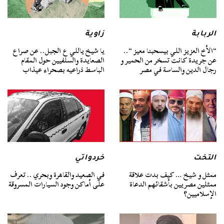
الربابة
زاوية
“الأخ العزيز اللي بيسحبنا معيز “..
يا شيخ ياللي ع الجبل.. عن صراع
عن جريدة كانت تسخر من الحمير و
الصعايدة والسلفيين حول المقام
رجال الدين والساسة في مصر
الباسط ذراعيه بصحراء عيذاب
التخت
خردواتي
ممثل و شيخ … كيف بدت علاقة
في الصعيد والقاهرة وبحري .. تعرف
ممثلين مصريين بأشقائهم الدعاة
على أماكن وجود السيارات المسروقة
الإسلاميين؟