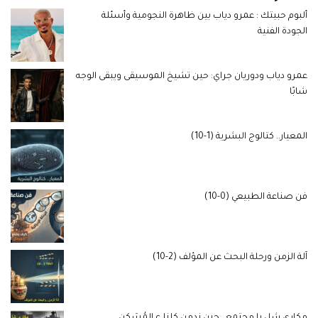
ألبوم حبيتك : عمرو دياب بين ظاهرة النجومية وأسئلة
الجودة الفنية
عمرو دياب ودوريان جراي: حين تشيخ الموسيقى ويبقى الوجه
شابًا
المعيار.. كتالوج البشرية (1-10)
فن صناعة الطبيعي (0-10)
آلة الزمن ورحلة البحث عن المؤلف (2-10)
مكاري شِل يا مجتمع.. حين ندمن كلنا ع المُسَكِن