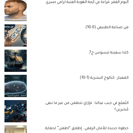
ألبوم القمر: قراءة في أزمة الهوية الفنية لرامي صبري
فن صناعة الطبيعي (0-10)
كلنا سفينة ثيسوس ج7
المعيار.. كتالوج البشرية (1-10)
البُعبُع في جيب عيالنا.. فإزاي نتطمن من غير ما نبقى
مُخبرين؟
خطوة جديدة للأمان الرقمي.. إطلاق “اطمن” لحماية