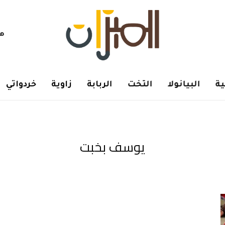
هم
ة
البيانولا
التخت
الربابة
زاوية
خردواتي
يوسف بخبت