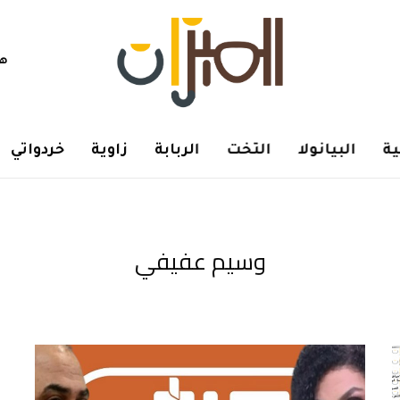
هم
ة
البيانولا
التخت
الربابة
زاوية
خردواتي
وسيم عفيفي