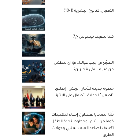
المعيار.. كتالوج البشرية (1-10)
كلنا سفينة ثيسوس ج7
البُعبُع في جيب عيالنا.. فإزاي نتطمن
من غير ما نبقى مُخبرين؟
خطوة جديدة للأمان الرقمي.. إطلاق
“اطمن” لحماية الأطفال على الإنترنت
ثُلثا الضحايا يفضلون إخفاء التهديدات
خوفا من الآباء.. وخطوط نجدة الطفل
تكشف تصاعد العنف المنزلي وحوادث
الطرق