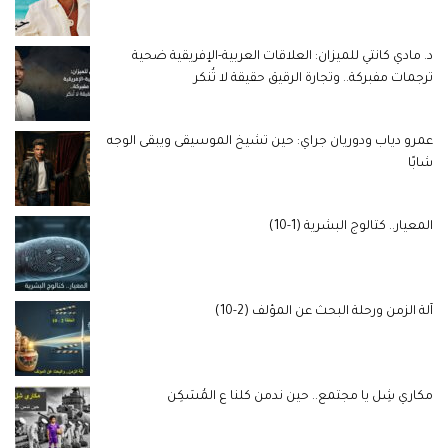
د. مادي كانتي للميزان: العلاقات العربية-الإفريقية ضحية
ترجمات مفبركة.. وتجارة الرقيق حقيقة لا تُنكر
عمرو دياب ودوريان جراي: حين تشيخ الموسيقى ويبقى الوجه
شابًا
المعيار.. كتالوج البشرية (1-10)
آلة الزمن ورحلة البحث عن المؤلف (2-10)
مكاري شِل يا مجتمع.. حين ندمن كلنا ع المُسَكِن