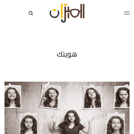
هويتك