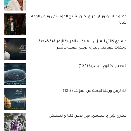
عمرو دياب ودوريان جراي: حين تشيخ الموسيقى ويبقى الوجه
شابًا
د. مادي كانتي للميزان: العلاقات العربية-الإفريقية ضحية
ترجمات مفبركة.. وتجارة الرقيق حقيقة لا تُنكر
المعيار.. كتالوج البشرية (1-10)
آلة الزمن ورحلة البحث عن المؤلف (2-10)
مكاري شِل يا مجتمع.. حين ندمن كلنا ع المُسَكِن