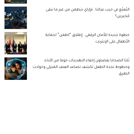
البُعبُع في جيب عيالنا.. فإزاي نتطمن من غير ما نبقى
مُخبرين؟
خطوة جديدة للأمان الرقمي.. إطلاق “اطمن” لحماية
الأطفال على الإنترنت
ثُلثا الضحايا يفضلون إخفاء التهديدات خوفا من الآباء..
وخطوط نجدة الطفل تكشف تصاعد العنف المنزلي وحوادث
الطرق