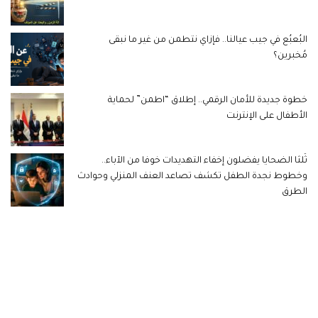
البُعبُع في جيب عيالنا.. فإزاي نتطمن من غير ما نبقى
مُخبرين؟
خطوة جديدة للأمان الرقمي.. إطلاق “اطمن” لحماية
الأطفال على الإنترنت
ثُلثا الضحايا يفضلون إخفاء التهديدات خوفا من الآباء..
وخطوط نجدة الطفل تكشف تصاعد العنف المنزلي وحوادث
الطرق