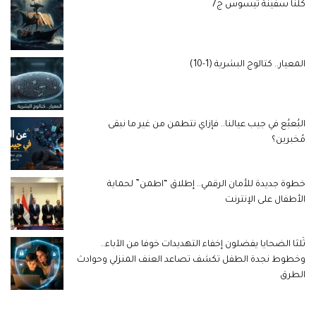
كلنا سفينة ثيسوس ج7
المعيار.. كتالوج البشرية (1-10)
البُعبُع في جيب عيالنا.. فإزاي نتطمن من غير ما نبقى
مُخبرين؟
خطوة جديدة للأمان الرقمي.. إطلاق “اطمن” لحماية
الأطفال على الإنترنت
ثُلثا الضحايا يفضلون إخفاء التهديدات خوفا من الآباء..
وخطوط نجدة الطفل تكشف تصاعد العنف المنزلي وحوادث
الطرق