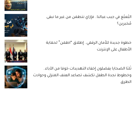
البُعبُع في جيب عيالنا.. فإزاي نتطمن من غير ما نبقى
مُخبرين؟
خطوة جديدة للأمان الرقمي.. إطلاق “اطمن” لحماية
الأطفال على الإنترنت
ثُلثا الضحايا يفضلون إخفاء التهديدات خوفا من الآباء..
وخطوط نجدة الطفل تكشف تصاعد العنف المنزلي وحوادث
الطرق