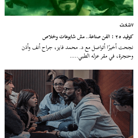
التخت
كوفيد ٢٥ : الفن صناعة.. مش شابوهات وخلاص
نجحت أخيرًا أتواصل مع د. محمد فايز، جراح أنف وأذن
وحنجرة، في مقر عزله الطبي..…