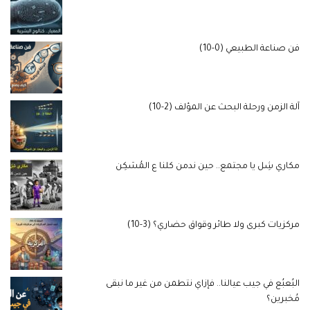
فن صناعة الطبيعي (0-10)
آلة الزمن ورحلة البحث عن المؤلف (2-10)
مكاري شِل يا مجتمع.. حين ندمن كلنا ع المُسَكِن
مركزيات كبرى ولا طائر وقواق حضاري؟ (3-10)
البُعبُع في جيب عيالنا.. فإزاي نتطمن من غير ما نبقى
مُخبرين؟