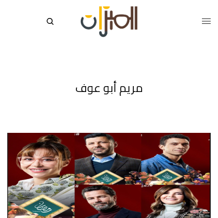
مريم أبو عوف