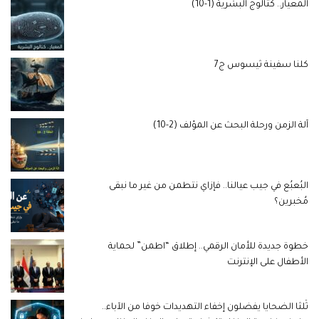
المعيار.. كتالوج البشرية (1-10)
كلنا سفينة ثيسوس ج7
آلة الزمن ورحلة البحث عن المؤلف (2-10)
البُعبُع في جيب عيالنا.. فإزاي نتطمن من غير ما نبقى
مُخبرين؟
خطوة جديدة للأمان الرقمي.. إطلاق “اطمن” لحماية
الأطفال على الإنترنت
ثُلثا الضحايا يفضلون إخفاء التهديدات خوفا من الآباء..