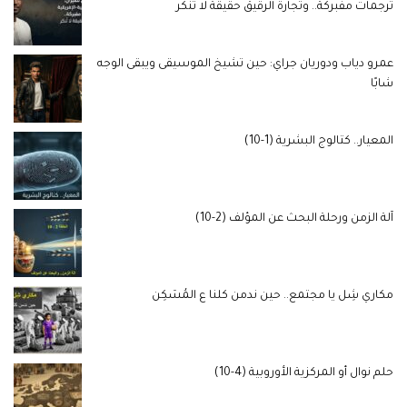
ترجمات مفبركة.. وتجارة الرقيق حقيقة لا تُنكر
عمرو دياب ودوريان جراي: حين تشيخ الموسيقى ويبقى الوجه
شابًا
المعيار.. كتالوج البشرية (1-10)
آلة الزمن ورحلة البحث عن المؤلف (2-10)
مكاري شِل يا مجتمع.. حين ندمن كلنا ع المُسَكِن
حلم نوال أو المركزية الأوروبية (4-10)