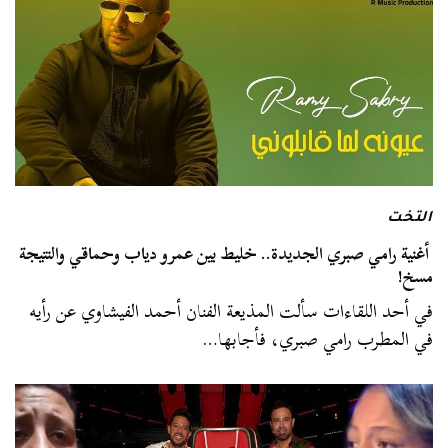
التخت
أغنية رامي صبري الجديدة.. خليط بين عمرو دياب وحماقي والنتيجة
مسخ!
في أحد اللقاءات سألت المذيعة الفنان أحمد الفيشاوي عن رأيه
في المطرب رامي صبري، فأجابها…