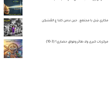
مكاري شِل يا مجتمع.. حين ندمن كلنا ع المُسَكِن
مركزيات كبرى ولا طائر وقواق حضاري؟ (3-10)