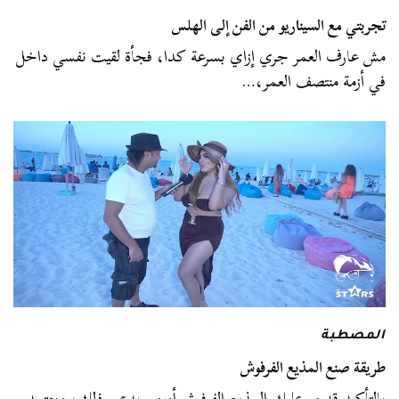
تجربتي مع السيناريو من الفن إلى الهلس
مش عارف العمر جري إزاي بسرعة كدا، فجأة لقيت نفسي داخل
في أزمة منتصف العمر،…
المصطبة
طريقة صنع المذيع الفرفوش
بالتأكيد قد مر عليك المذيع الفرفوش أو من يدعي ذلك، ويعتمد