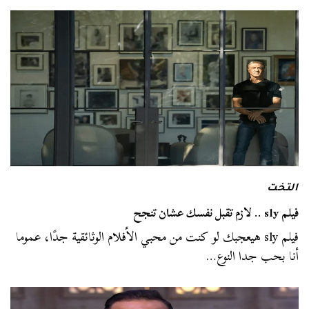
التخت
فيلم sly .. لازم تقبل نفسك عشان تنجح
فيلم sly هيعجبك لو كنت من محبي الأفلام الوثائقية جدًا، عموما
أنا بحب جدا النوع…