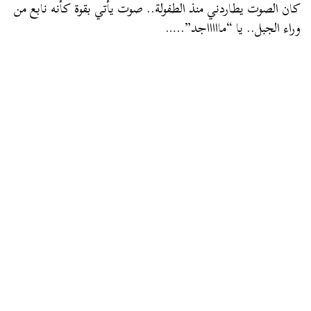
كان الصوت يطاردني منذ الطفولة.. صوت يأتي بقوة كأنه نابع من
وراء الجبل.. يا “ماااااجد”..…