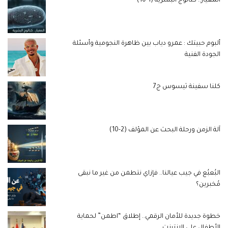
المعيار.. كتالوج البشرية (1-10)
ألبوم حبيتك : عمرو دياب بين ظاهرة النجومية وأسئلة
الجودة الفنية
كلنا سفينة ثيسوس ج7
آلة الزمن ورحلة البحث عن المؤلف (2-10)
البُعبُع في جيب عيالنا.. فإزاي نتطمن من غير ما نبقى
مُخبرين؟
خطوة جديدة للأمان الرقمي.. إطلاق “اطمن” لحماية
الأطفال على الإنترنت