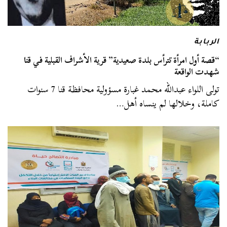
الربابة
“قصة أول امرأة تترأس بلدة صعيدية” قرية الأشراف القبلية في قنا
شهدت الواقعة
تولى اللواء عبدالله محمد غبارة مسؤولية محافظة قنا 7 سنوات
كاملة، وخلالها لم ينساه أهل…