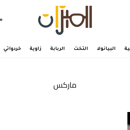
هم
ة
البيانولا
التخت
الربابة
زاوية
خردواتي
ماركس