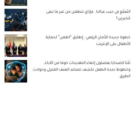
البُعبُع في جيب عيالنا.. فإزاي نتطمن من غير ما نبقى
مُخبرين؟
خطوة جديدة للأمان الرقمي.. إطلاق “اطمن” لحماية
الأطفال على الإنترنت
ثُلثا الضحايا يفضلون إخفاء التهديدات خوفا من الآباء..
وخطوط نجدة الطفل تكشف تصاعد العنف المنزلي وحوادث
الطرق