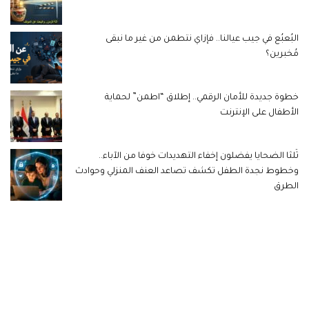
البُعبُع في جيب عيالنا.. فإزاي نتطمن من غير ما نبقى
مُخبرين؟
خطوة جديدة للأمان الرقمي.. إطلاق “اطمن” لحماية
الأطفال على الإنترنت
ثُلثا الضحايا يفضلون إخفاء التهديدات خوفا من الآباء..
وخطوط نجدة الطفل تكشف تصاعد العنف المنزلي وحوادث
الطرق