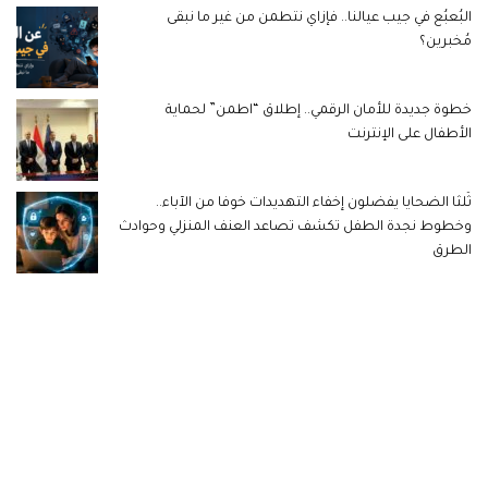
البُعبُع في جيب عيالنا.. فإزاي نتطمن من غير ما نبقى
مُخبرين؟
خطوة جديدة للأمان الرقمي.. إطلاق “اطمن” لحماية
الأطفال على الإنترنت
ثُلثا الضحايا يفضلون إخفاء التهديدات خوفا من الآباء..
وخطوط نجدة الطفل تكشف تصاعد العنف المنزلي وحوادث
الطرق