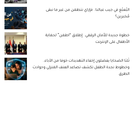
البُعبُع في جيب عيالنا.. فإزاي نتطمن من غير ما نبقى
مُخبرين؟
خطوة جديدة للأمان الرقمي.. إطلاق “اطمن” لحماية
الأطفال على الإنترنت
ثُلثا الضحايا يفضلون إخفاء التهديدات خوفا من الآباء..
وخطوط نجدة الطفل تكشف تصاعد العنف المنزلي وحوادث
الطرق