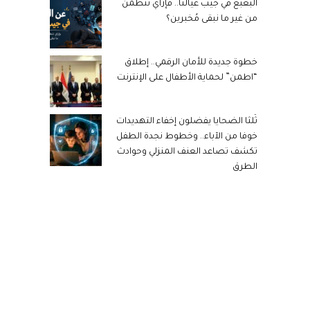
البُعبُع في جيب عيالنا.. فإزاي نتطمن
من غير ما نبقى مُخبرين؟
خطوة جديدة للأمان الرقمي.. إطلاق
“اطمن” لحماية الأطفال على الإنترنت
ثُلثا الضحايا يفضلون إخفاء التهديدات
خوفا من الآباء.. وخطوط نجدة الطفل
تكشف تصاعد العنف المنزلي وحوادث
الطرق