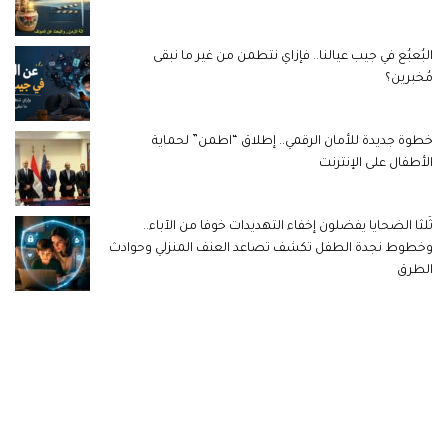
البُعبُع في جيب عيالنا.. فإزاي نتطمن من غير ما نبقى
مُخبرين؟
خطوة جديدة للأمان الرقمي.. إطلاق “اطمن” لحماية
الأطفال على الإنترنت
ثُلثا الضحايا يفضلون إخفاء التهديدات خوفا من الآباء..
وخطوط نجدة الطفل تكشف تصاعد العنف المنزلي وحوادث
الطرق