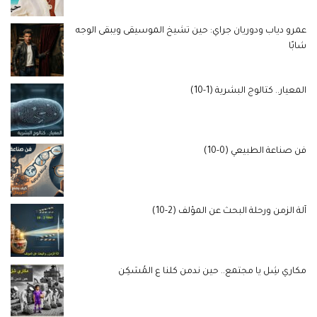
عمرو دياب ودوريان جراي: حين تشيخ الموسيقى ويبقى الوجه
شابًا
المعيار.. كتالوج البشرية (1-10)
فن صناعة الطبيعي (0-10)
آلة الزمن ورحلة البحث عن المؤلف (2-10)
مكاري شِل يا مجتمع.. حين ندمن كلنا ع المُسَكِن