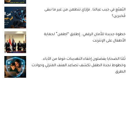
البُعبُع في جيب عيالنا.. فإزاي نتطمن من غير ما نبقى
مُخبرين؟
خطوة جديدة للأمان الرقمي.. إطلاق “اطمن” لحماية
الأطفال على الإنترنت
ثُلثا الضحايا يفضلون إخفاء التهديدات خوفا من الآباء..
وخطوط نجدة الطفل تكشف تصاعد العنف المنزلي وحوادث
الطرق