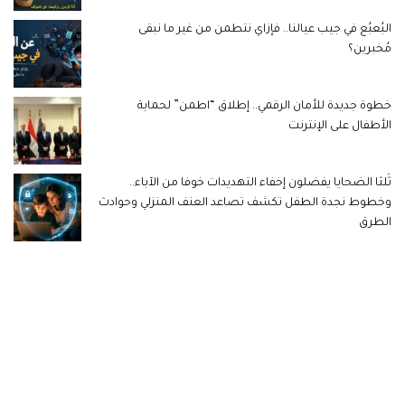
البُعبُع في جيب عيالنا.. فإزاي نتطمن من غير ما نبقى
مُخبرين؟
خطوة جديدة للأمان الرقمي.. إطلاق “اطمن” لحماية
الأطفال على الإنترنت
ثُلثا الضحايا يفضلون إخفاء التهديدات خوفا من الآباء..
وخطوط نجدة الطفل تكشف تصاعد العنف المنزلي وحوادث
الطرق