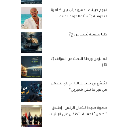
ألبوم حبيتك : عمرو دياب بين ظاهرة
النجومية وأسئلة الجودة الفنية
كلنا سفينة ثيسوس ج7
آلة الزمن ورحلة البحث عن المؤلف (2-
10)
البُعبُع في جيب عيالنا.. فإزاي نتطمن
من غير ما نبقى مُخبرين؟
خطوة جديدة للأمان الرقمي.. إطلاق
“اطمن” لحماية الأطفال على الإنترنت