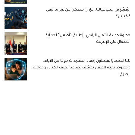
البُعبُع في جيب عيالنا.. فإزاي نتطمن من غير ما نبقى
مُخبرين؟
خطوة جديدة للأمان الرقمي.. إطلاق “اطمن” لحماية
الأطفال على الإنترنت
ثُلثا الضحايا يفضلون إخفاء التهديدات خوفا من الآباء..
وخطوط نجدة الطفل تكشف تصاعد العنف المنزلي وحوادث
الطرق