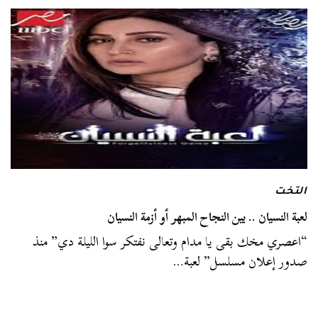
التخت
لعبة النسيان .. بين النجاح المبهر أو أزمة النسيان
“اعصري مخك بقى يا مدام وتعالى نفتكر سوا الليلة دي” منذ
صدور إعلان مسلسل” لعبة…