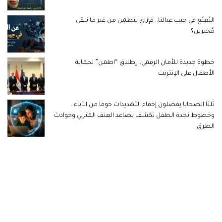
البُعبُع في جيب عيالنا.. فإزاي نتطمن من غير ما نبقى
مُخبرين؟
خطوة جديدة للأمان الرقمي.. إطلاق “اطمن” لحماية
الأطفال على الإنترنت
ثُلثا الضحايا يفضلون إخفاء التهديدات خوفا من الآباء..
وخطوط نجدة الطفل تكشف تصاعد العنف المنزلي وحوادث
الطرق