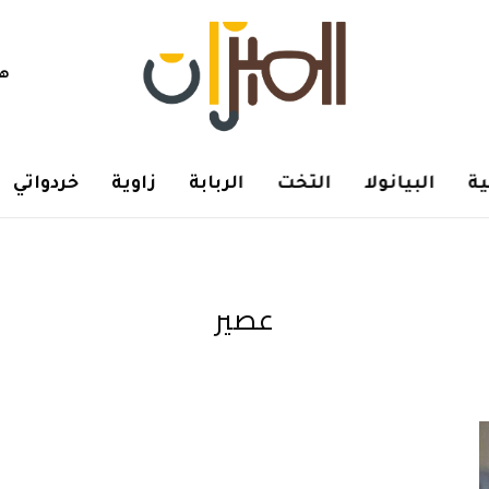
هم
ة
البيانولا
التخت
الربابة
زاوية
خردواتي
عصير