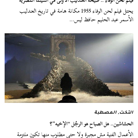
فيلم لحن الوفاء .. صيحة العندليب الأولى في السينما المصرية
يحتل فيلم لحن الوفاء 1955 مكانة هامة في تاريخ العندليب
الأسمر عبد الحليم حافظ ليس…
التخت
,
المصطبة
الحشاشين.. هل الصباح هو الرجُل “الإخيه”؟
الأعمال الفنية مش مجبرة ولا حتى مطلوب منها تكون ملتزمة