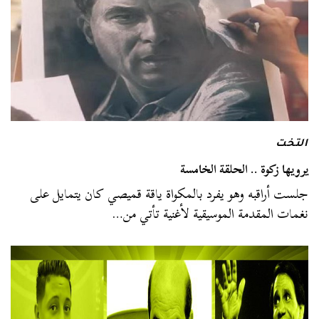
التخت
يرويها زكوة .. الحلقة الخامسة
جلست أراقبه وهو يفرد بالمكواة ياقة قميصي كان يتمايل على
نغمات المقدمة الموسيقية لأغنية تأتي من…