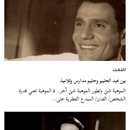
التخت
بين عبد الحليم وحليم مدارس وتلاميذ
الموهبة شئ وتطور الموهبة شئ آخر.. فـ الموهبة تعني قدرة
الشخص/ الفنان/ المبدع الفطرية على…