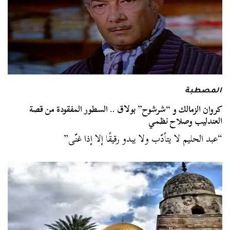
المصطبة
كروان الزمالك و “شرشوح” بولاق .. السطور المفقودة من قصة
العندليب وصلاح نظمي
“عبد الحليم لا يتأدّب ولا يبدو رقيقًا إلا إذا غنّى”