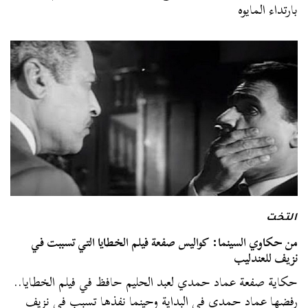
بارتداء المايوه
التخت
من حكاوي السينما: كواليس صفعة فيلم الخطايا التي تسببت في
نزيف للعندليب
حكاية صفعة عماد حمدي لعبد الحليم حافظ في فيلم الخطايا..
رفضها عماد حمدي في البداية وحينما نفذها تسبب في نزيف