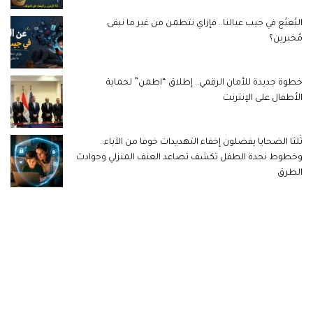
البُعبُع في جيب عيالنا.. فإزاي نتطمن من غير ما نبقى
مُخبرين؟
خطوة جديدة للأمان الرقمي.. إطلاق “اطمن” لحماية
الأطفال على الإنترنت
ثُلثا الضحايا يفضلون إخفاء التهديدات خوفا من الآباء..
وخطوط نجدة الطفل تكشف تصاعد العنف المنزلي وحوادث
الطرق