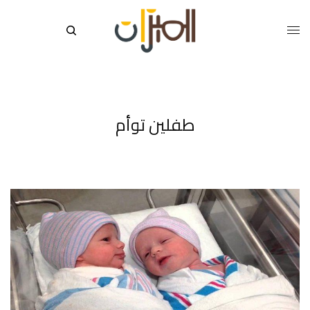
طفلين توأم