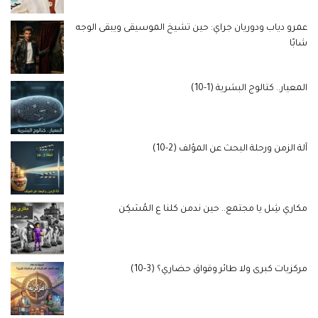
عمرو دياب ودوريان جراي: حين تشيخ الموسيقى ويبقى الوجه
شابًا
المعيار.. كتالوج البشرية (1-10)
آلة الزمن ورحلة البحث عن المؤلف (2-10)
مكاري شِل يا مجتمع.. حين ندمن كلنا ع المُسَكِن
مركزيات كبرى ولا طائر وقواق حضاري؟ (3-10)