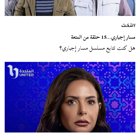
التخت
مسار إجباري…15 حلقة من المتعة
هل كنت تتابع مسلسل مسار إجباري؟