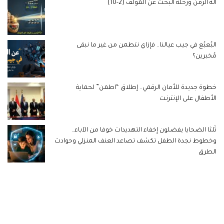
آلة الزمن ورحلة البحث عن المؤلف (2-10)
البُعبُع في جيب عيالنا.. فإزاي نتطمن من غير ما نبقى
مُخبرين؟
خطوة جديدة للأمان الرقمي.. إطلاق “اطمن” لحماية
الأطفال على الإنترنت
ثُلثا الضحايا يفضلون إخفاء التهديدات خوفا من الآباء..
وخطوط نجدة الطفل تكشف تصاعد العنف المنزلي وحوادث
الطرق