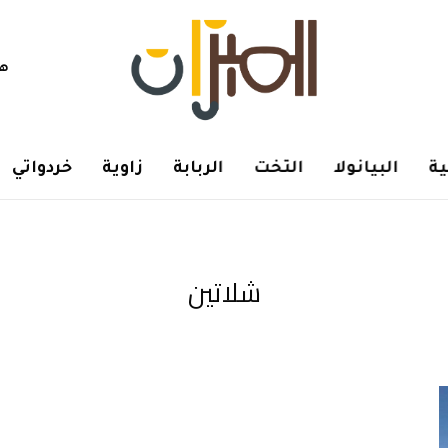
هم
ة
البيانولا
التخت
الربابة
زاوية
خردواتي
شلاتين