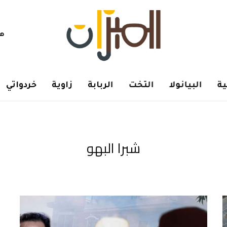
هم
ة
البيانولا
التخت
الربابة
زاوية
خردواتي
شبرا البهو