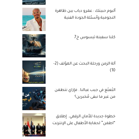
ألبوم حبيتك : عمرو دياب بين ظاهرة
النجومية وأسئلة الجودة الفنية
كلنا سفينة ثيسوس ج7
آلة الزمن ورحلة البحث عن المؤلف (2-
10)
البُعبُع في جيب عيالنا.. فإزاي نتطمن
من غير ما نبقى مُخبرين؟
خطوة جديدة للأمان الرقمي.. إطلاق
“اطمن” لحماية الأطفال على الإنترنت