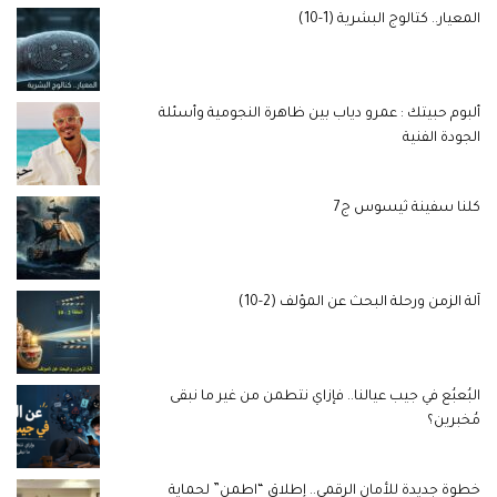
المعيار.. كتالوج البشرية (1-10)
ألبوم حبيتك : عمرو دياب بين ظاهرة النجومية وأسئلة
الجودة الفنية
كلنا سفينة ثيسوس ج7
آلة الزمن ورحلة البحث عن المؤلف (2-10)
البُعبُع في جيب عيالنا.. فإزاي نتطمن من غير ما نبقى
مُخبرين؟
خطوة جديدة للأمان الرقمي.. إطلاق “اطمن” لحماية