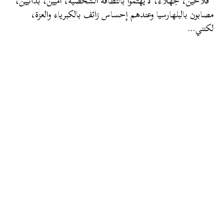
“فلاحين، جهلاء، لايهتموا بالنظافة الشخصية، أميين، بدائيين،
مصابون بالبلهارسيا وعندهم إحساس زائف بالكبرياء والعزة،
لكنني…