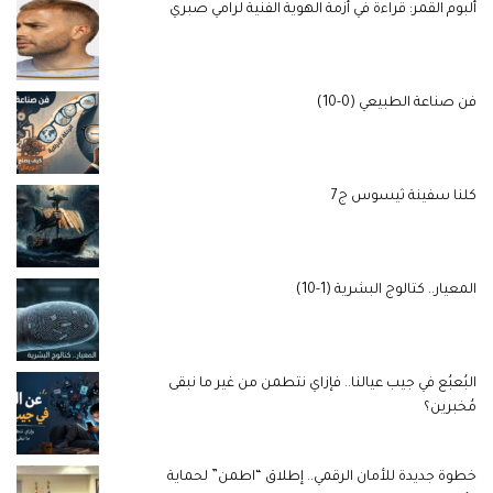
ألبوم القمر: قراءة في أزمة الهوية الفنية لرامي صبري
فن صناعة الطبيعي (0-10)
كلنا سفينة ثيسوس ج7
المعيار.. كتالوج البشرية (1-10)
البُعبُع في جيب عيالنا.. فإزاي نتطمن من غير ما نبقى
مُخبرين؟
خطوة جديدة للأمان الرقمي.. إطلاق “اطمن” لحماية