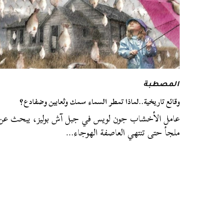
المصطبة
وقائع تاريخية..لماذا تمطر السماء سمك وثعابين وضفادع؟
عامل الأخشاب جون لويس في جبل آش بوليز، يبحث عن
ملجأ حتى تنتهي العاصفة الهوجاء…