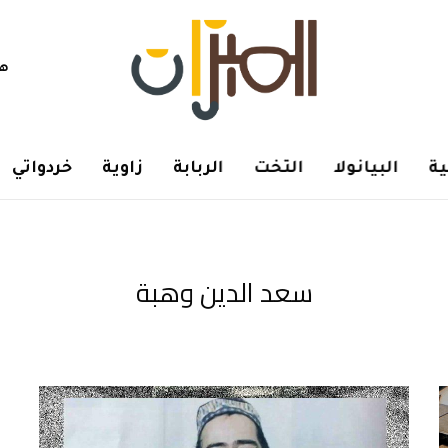
هم
ة
البيانولا
التخت
الربابة
زاوية
خردواتي
سعد الدين وهبة