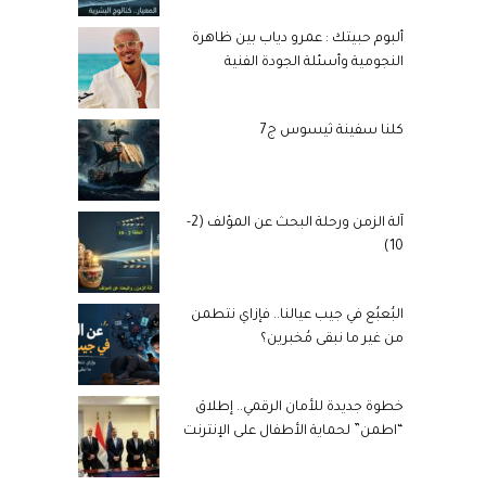
ألبوم حبيتك : عمرو دياب بين ظاهرة
النجومية وأسئلة الجودة الفنية
كلنا سفينة ثيسوس ج7
آلة الزمن ورحلة البحث عن المؤلف (2-
10)
البُعبُع في جيب عيالنا.. فإزاي نتطمن
من غير ما نبقى مُخبرين؟
خطوة جديدة للأمان الرقمي.. إطلاق
“اطمن” لحماية الأطفال على الإنترنت