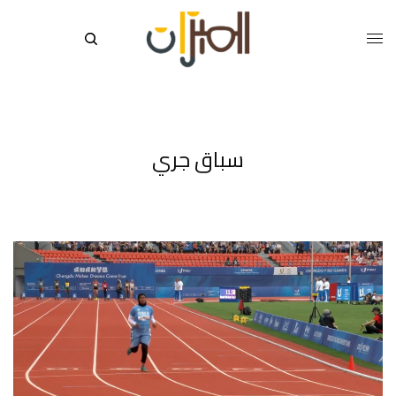
سباق جري