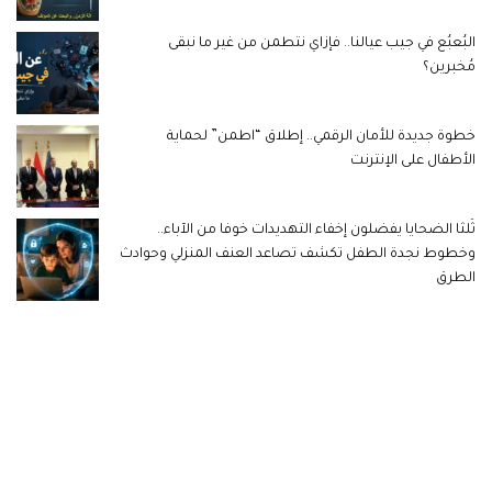
البُعبُع في جيب عيالنا.. فإزاي نتطمن من غير ما نبقى
مُخبرين؟
خطوة جديدة للأمان الرقمي.. إطلاق “اطمن” لحماية
الأطفال على الإنترنت
ثُلثا الضحايا يفضلون إخفاء التهديدات خوفا من الآباء..
وخطوط نجدة الطفل تكشف تصاعد العنف المنزلي وحوادث
الطرق