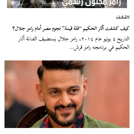
التخت
كيف كشفت آثار الحكيم “قلة قيمة” نجوم مصر أمام رامز جلال؟
التاريخ ٤ يونيو عام ٢٠١٤، رامز جلال يستضيف الفنانة آثار
الحكيم في برنامجه رامز قرش…