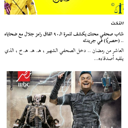
التخت
شاب صحفي محنك يكشف للمرة الـ٩٠ اتفاق رامز جلال مع ضحاياه
.. (حصريًا) في جريدته
العاشر من رمضان .. دخل الصحفي الشهير ، هـ. هـ. هـ.خ ، الذي
يلقبه أصدقاءه…