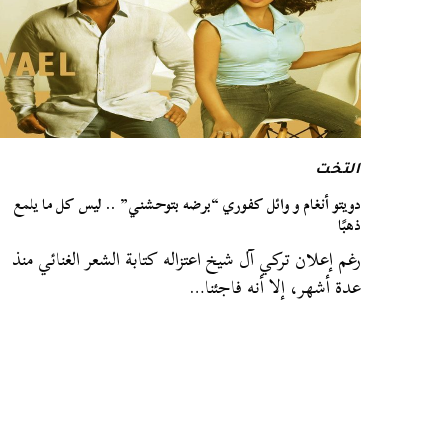
التخت
دويتو أنغام و وائل كفوري “برضه بتوحشني” .. ليس كل ما يلمع
ذهبًا
رغم إعلان تركي آل شيخ اعتزاله كتابة الشعر الغنائي منذ
عدة أشهر، إلا أنه فاجئنا…