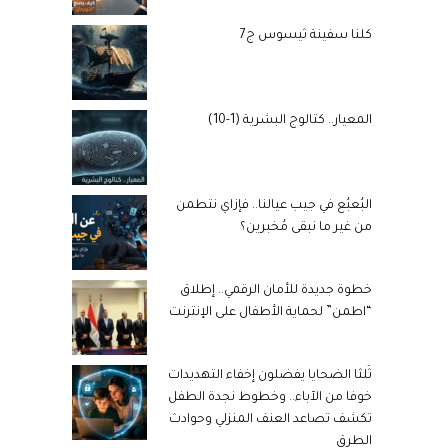
كلنا سفينة ثيسوس ج7
المعيار.. كتالوج البشرية (1-10)
البُعبُع في جيب عيالنا.. فإزاي نتطمن
من غير ما نبقى مُخبرين؟
خطوة جديدة للأمان الرقمي.. إطلاق
“اطمن” لحماية الأطفال على الإنترنت
ثُلثا الضحايا يفضلون إخفاء التهديدات
خوفا من الآباء.. وخطوط نجدة الطفل
تكشف تصاعد العنف المنزلي وحوادث
الطرق