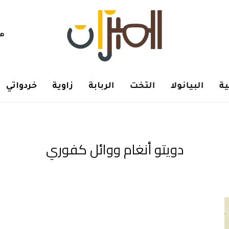
هم
ة
البيانولا
التخت
الربابة
زاوية
خردواتي
دويتو أنغام ووائل كفوري