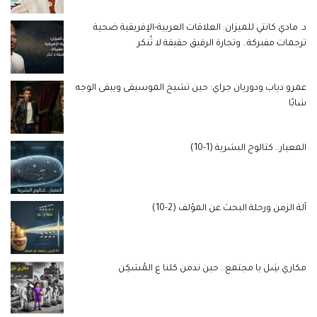
د. مادي كانتي للميزان: العلاقات العربية-الإفريقية ضحية
ترجمات مفبركة.. وتجارة الرقيق حقيقة لا تُنكر
عمرو دياب ودوريان جراي: حين تشيخ الموسيقى ويبقى الوجه
شابًا
المعيار.. كتالوج البشرية (1-10)
آلة الزمن ورحلة البحث عن المؤلف (2-10)
مكاري شِل يا مجتمع.. حين ندمن كلنا ع المُسَكِن